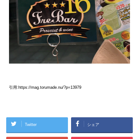
引用:https://mag.torumade.nu/?p=13979
Twitter
シェア